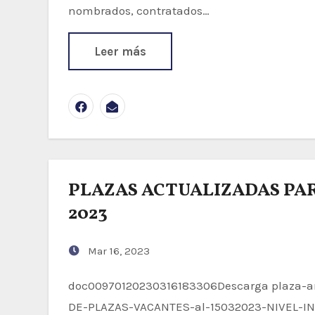
nombrados, contratados…
Leer más
PLAZAS ACTUALIZADAS PAR
2023
Mar 16, 2023
doc00970120230316183306Descarga plaza-arte-y-cultura_organizedDescarga RELACION-
DE-PLAZAS-VACANTES-al-15032023-NIVEL-IN