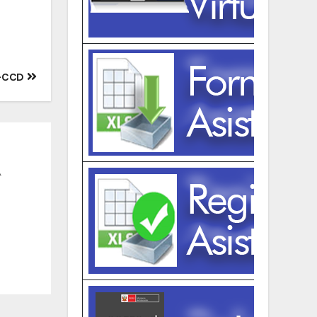
2-CCD
A