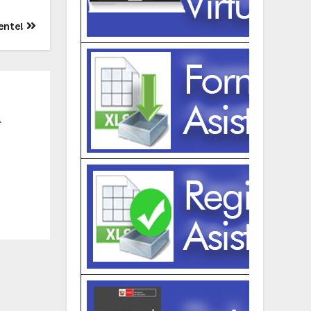
ente!
A